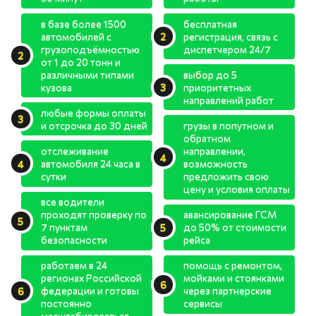
в базе более 1500
бесплатная
автомобилей с
регистрация, связь с
грузоподъёмностью
диспетчером 24/7
от 1 до 20 тонн и
различными типами
выбор до 5
кузова
приоритетных
направлений работ
любые формы оплаты
и отсрочка до 30 дней
грузы в попутном и
обратном
отслеживание
направлении,
автомобиля 24 часа в
возможность
сутки
предложить свою
цену и условия оплаты
все водители
проходят проверку по
авансирование ГСМ
7 пунктам
до 50% от стоимости
безопасности
рейса
работаем в 24
помощь с ремонтом,
регионах Российской
мойками и стоянками
федерации и готовы
через партнерские
постоянно
сервисы
масштабироваться